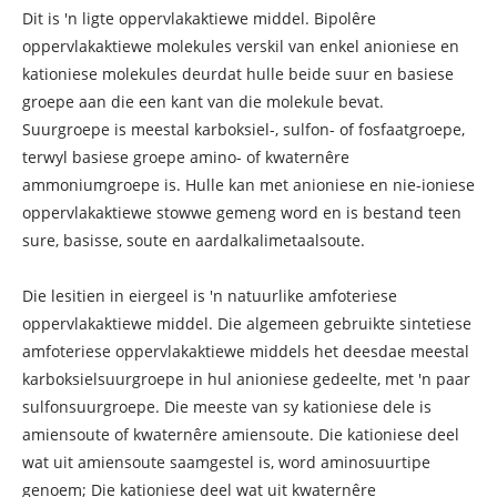
Dit is 'n ligte oppervlakaktiewe middel. Bipolêre
oppervlakaktiewe molekules verskil van enkel anioniese en
kationiese molekules deurdat hulle beide suur en basiese
groepe aan die een kant van die molekule bevat.
Suurgroepe is meestal karboksiel-, sulfon- of fosfaatgroepe,
terwyl basiese groepe amino- of kwaternêre
ammoniumgroepe is. Hulle kan met anioniese en nie-ioniese
oppervlakaktiewe stowwe gemeng word en is bestand teen
sure, basisse, soute en aardalkalimetaalsoute.
Die lesitien in eiergeel is 'n natuurlike amfoteriese
oppervlakaktiewe middel. Die algemeen gebruikte sintetiese
amfoteriese oppervlakaktiewe middels het deesdae meestal
karboksielsuurgroepe in hul anioniese gedeelte, met 'n paar
sulfonsuurgroepe. Die meeste van sy kationiese dele is
amiensoute of kwaternêre amiensoute. Die kationiese deel
wat uit amiensoute saamgestel is, word aminosuurtipe
genoem; Die kationiese deel wat uit kwaternêre