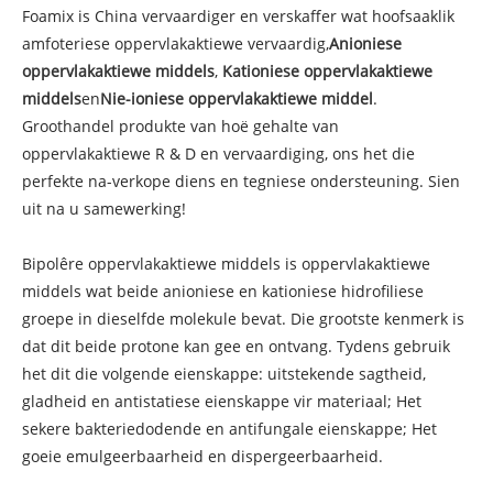
Foamix is ​​China vervaardiger en verskaffer wat hoofsaaklik
amfoteriese oppervlakaktiewe vervaardig,
Anioniese
oppervlakaktiewe middels
,
Kationiese oppervlakaktiewe
middels
en
Nie-ioniese oppervlakaktiewe middel
.
Groothandel produkte van hoë gehalte van
oppervlakaktiewe R & D en vervaardiging, ons het die
perfekte na-verkope diens en tegniese ondersteuning. Sien
uit na u samewerking!
Bipolêre oppervlakaktiewe middels is oppervlakaktiewe
middels wat beide anioniese en kationiese hidrofiliese
groepe in dieselfde molekule bevat. Die grootste kenmerk is
dat dit beide protone kan gee en ontvang. Tydens gebruik
het dit die volgende eienskappe: uitstekende sagtheid,
gladheid en antistatiese eienskappe vir materiaal; Het
sekere bakteriedodende en antifungale eienskappe; Het
goeie emulgeerbaarheid en dispergeerbaarheid.