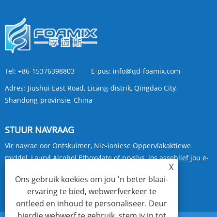
Tel:
+86-15376398803
E-pos:
info@qd-foamix.com
Adres:
Jiushui East Road, Licang-distrik, Qingdao City,
Shandong-provinsie, China
STUUR NAVRAAG
Vir navrae oor Ontskuimer, Nie-ioniese Oppervlakaktiewe
middel, Lauryl Alcohol Ethoxylate of pryslys, los asseblief jou e-
X
pos aan ons en ons sal binne 24 uur kontak maak.
Ons gebruik koekies om jou 'n beter blaai-
ervaring te bied, webwerfverkeer te
NAVRAE NOU
ontleed en inhoud te personaliseer. Deur
hierdie webwerf te gebruik, stem jy in tot