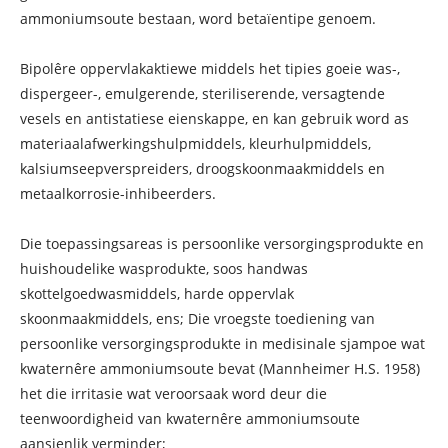
ammoniumsoute bestaan, word betaïentipe genoem.
Bipolêre oppervlakaktiewe middels het tipies goeie was-,
dispergeer-, emulgerende, steriliserende, versagtende
vesels en antistatiese eienskappe, en kan gebruik word as
materiaalafwerkingshulpmiddels, kleurhulpmiddels,
kalsiumseepverspreiders, droogskoonmaakmiddels en
metaalkorrosie-inhibeerders.
Die toepassingsareas is persoonlike versorgingsprodukte en
huishoudelike wasprodukte, soos handwas
skottelgoedwasmiddels, harde oppervlak
skoonmaakmiddels, ens; Die vroegste toediening van
persoonlike versorgingsprodukte in medisinale sjampoe wat
kwaternêre ammoniumsoute bevat (Mannheimer H.S. 1958)
het die irritasie wat veroorsaak word deur die
teenwoordigheid van kwaternêre ammoniumsoute
aansienlik verminder;